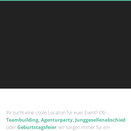
Ihr sucht eine coole Location für euer Event? Ob
Teambuilding, Agenturparty, Junggesellenabschied
oder
Geburtstagsfeier
, wir sorgen immer für ein