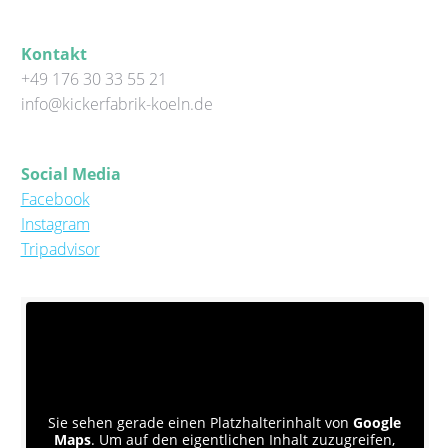
Kontakt
+49 176 30 33 55 21
info@kickerfabrik-koeln.de
Social Media
Facebook
Instagram
Tripadvisor
Sie sehen gerade einen Platzhalterinhalt von
Google
Maps
. Um auf den eigentlichen Inhalt zuzugreifen,