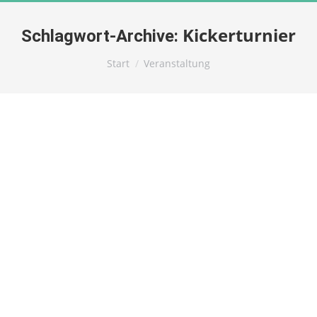
Kickerturnier
Schlagwort-Archive:
Sie befinden sich hier:
Start
Veranstaltung
GESCHLOSSENE GESELLSCHAFT
Von
SvenHepting
19. April 2026
Die Kickerfabrik ist am 22.04.2026 aufgrund einer
privaten Veranstaltung geschlossen.